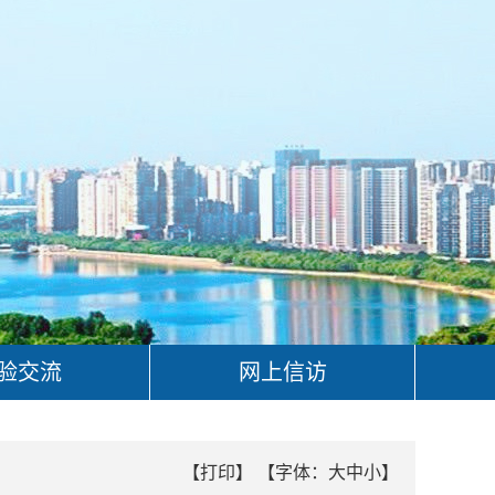
验交流
网上信访
【打印】
【字体：
大
中
小
】