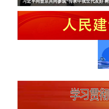
习近平同普京共同参观“传承中俄世代友好 
<
>