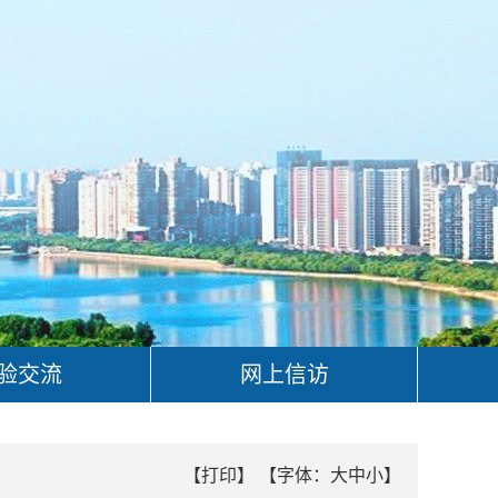
验交流
网上信访
【打印】
【字体：
大
中
小
】