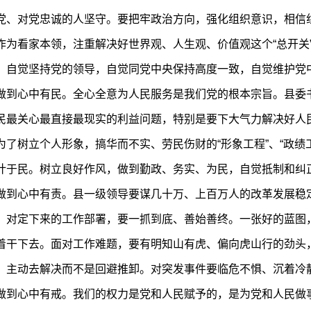
党、对党忠诚的人坚守。要把牢政治方向，强化组织意识，相信
作为看家本领，注重解决好世界观、人生观、价值观这个“总开关
，自觉坚持党的领导，自觉同党中央保持高度一致，自觉维护党
做到心中有民。全心全意为人民服务是我们党的根本宗旨。县委
民最关心最直接最现实的利益问题，特别是要下大气力解决好人
了树立个人形象，搞华而不实、劳民伤财的“形象工程”、“政绩
计于民。树立良好作风，做到勤政、务实、为民，自觉抵制和纠正
做到心中有责。县一级领导要谋几十万、上百万人的改革发展稳
。对定下来的工作部署，要一抓到底、善始善终。一张好的蓝图
着干下去。面对工作难题，要有明知山有虎、偏向虎山行的劲头
，主动去解决而不是回避推卸。对突发事件要临危不惧、沉着冷
做到心中有戒。我们的权力是党和人民赋予的，是为党和人民做