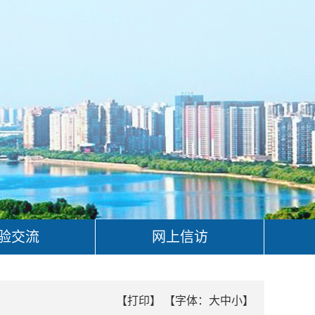
验交流
网上信访
【打印】
【字体：
大
中
小
】